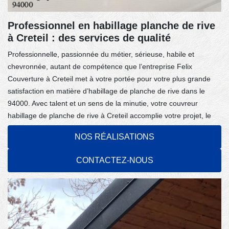
Professionnel en habillage planche de rive
à Creteil : des services de qualité
Professionnelle, passionnée du métier, sérieuse, habile et
chevronnée, autant de compétence que l’entreprise Felix
Couverture à Creteil met à votre portée pour votre plus grande
satisfaction en matière d’habillage de planche de rive dans le
94000. Avec talent et un sens de la minutie, votre couvreur
habillage de planche de rive à Creteil accomplie votre projet, le
résultat sera sans aucun doute satisfaisant, alliant qualité et
NOS RÉALISATIONS
expertise. L’entreprise d’habillage de planche de rive Felix
Couverture a toutes les aptitudes nécessaires et les personnels
CONTACTEZ-NOUS
compétents : un gage de qualité et une technique éprouvée.