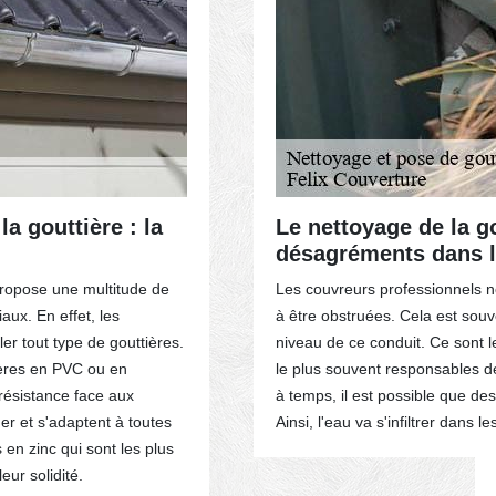
a gouttière : la
Le nettoyage de la go
désagréments dans l
 propose une multitude de
Les couvreurs professionnels no
aux. En effet, les
à être obstruées. Cela est sou
ACTEZ-NOUS
ler tout type de gouttières.
niveau de ce conduit. Ce sont l
tières en PVC ou en
le plus souvent responsables d
résistance face aux
à temps, il est possible que d
er et s'adaptent à toutes
Ainsi, l'eau va s'infiltrer dans 
s en zinc qui sont les plus
eur solidité.