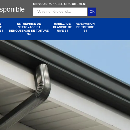
ON VOUS RAPPELLE GRATUITEMENT
isponible
ET
ENTREPRISE DE
HABILLAGE
RÉNOVATION
DE
NETTOYAGE ET
PLANCHE DE
DE TOITURE
94
DÉMOUSSAGE DE TOITURE
RIVE 94
94
94