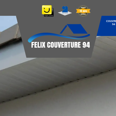
COUVR
94