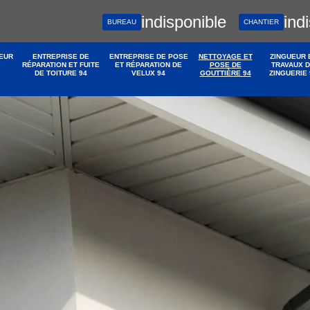
indisponible
ind
BUREAU
CHANTIER
EUR
ENTREPRISE DE
ENTREPRISE DE POSE
NETTOYAGE ET
ZINGUEUR 
RÉPARATION ET FUITE
ET RÉPARATION DE
POSE DE
TRAVAUX 
DE TOITURE 94
VELUX 94
GOUTTIÈRE 94
ZINGUERIE 