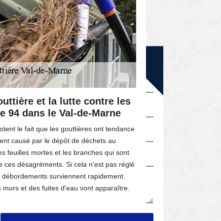
DEVIS GRATUIT
uttière et la lutte contre les
La gravit
e 94 dans le Val-de-Marne
gouttière
tent le fait que les gouttières ont tendance
Les artisans c
vent causé par le dépôt de déchets au
soulèvent l'imp
es feuilles mortes et les branches qui sont
sont absentes, 
e ces désagréments. Si cela n'est pas réglé
subir des dégâ
es débordements surviennent rapidement.
l'étanchéité de
les murs et des fuites d'eau vont apparaître.
sur cette surf
conséquences p
endommagées. A