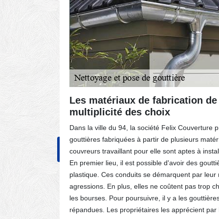
 la
Les matériaux de fabrication de l
multiplicité des choix
er pour la
Dans la ville du 94, la société Felix Couverture
onditions
gouttières fabriquées à partir de plusieurs matéri
NOS RÉALISATIONS
CONT
s
couvreurs travaillant pour elle sont aptes à instal
verture
En premier lieu, il est possible d'avoir des gout
assurent
plastique. Ces conduits se démarquent par leur 
u de la
agressions. En plus, elles ne coûtent pas trop ch
acement
les bourses. Pour poursuivre, il y a les gouttière
répandues. Les propriétaires les apprécient par l