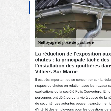
NOS RÉALISATIONS
CONT
 les
La réduction de l'exposition au
 Marne
chutes : la principale tâche de
l'installation des gouttières dans
Villiers Sur Marne
ttières.
oute la
Il est très important de se concentrer sur la rédu
plir ses
risques de chutes en relation avec les travaux sur
rde va
explications de la société Felix Couverture. En 
s fuites
personnes ont déjà perdu la vie à cause de la n
n et
de sécurité. Les autorités peuvent sanctionner
d'intérêt des employeurs pour les questions de 