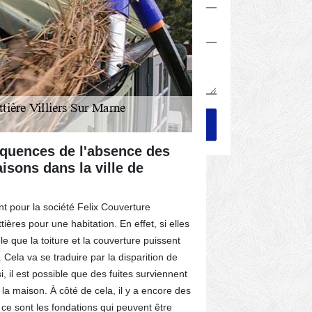
équences de l'absence des
Les indic
isons dans la ville de
gouttière
dans le 9
nt pour la société Felix Couverture
Une gouttière 
ières pour une habitation. En effet, si elles
des couvreurs 
le que la toiture et la couverture puissent
important de p
 Cela va se traduire par la disparition de
les conditions
si, il est possible que des fuites surviennent
Cela concerne 
 la maison. À côté de cela, il y a encore des
tombe tout au l
ce sont les fondations qui peuvent être
droit de l'urb