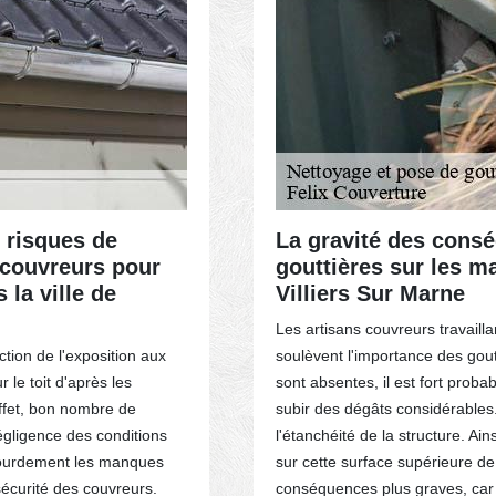
ACTEZ-NOUS
x risques de
La gravité des cons
s couvreurs pour
gouttières sur les ma
 la ville de
Villiers Sur Marne
Les artisans couvreurs travailla
ction de l'exposition aux
soulèvent l'importance des goutt
 le toit d'après les
sont absentes, il est fort probab
effet, bon nombre de
subir des dégâts considérables.
égligence des conditions
l'étanchéité de la structure. Ain
 lourdement les manques
sur cette surface supérieure de
sécurité des couvreurs.
conséquences plus graves, car 