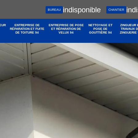
indisponible
ind
BUREAU
CHANTIER
EUR
ENTREPRISE DE
ENTREPRISE DE POSE
NETTOYAGE ET
ZINGUEUR 
RÉPARATION ET FUITE
ET RÉPARATION DE
POSE DE
TRAVAUX 
DE TOITURE 94
VELUX 94
GOUTTIÈRE 94
ZINGUERIE 