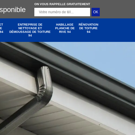
ON VOUS RAPPELLE GRATUITEMENT
isponible
ET
ENTREPRISE DE
HABILLAGE
RÉNOVATION
DE
NETTOYAGE ET
PLANCHE DE
DE TOITURE
94
DÉMOUSSAGE DE TOITURE
RIVE 94
94
94