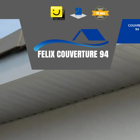
COUVR
94