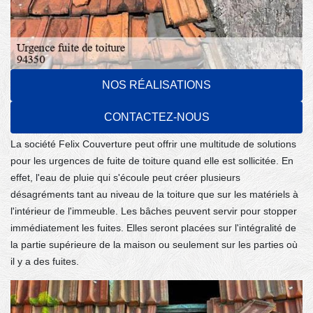
NOS RÉALISATIONS
Bâcher la toiture : une méthode efficace
pour affronter les fuites de toiture dans la
CONTACTEZ-NOUS
ville de Villiers Sur Marne
La société Felix Couverture peut offrir une multitude de solutions
pour les urgences de fuite de toiture quand elle est sollicitée. En
effet, l'eau de pluie qui s'écoule peut créer plusieurs
désagréments tant au niveau de la toiture que sur les matériels à
l'intérieur de l'immeuble. Les bâches peuvent servir pour stopper
immédiatement les fuites. Elles seront placées sur l'intégralité de
la partie supérieure de la maison ou seulement sur les parties où
il y a des fuites.