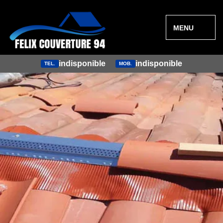
MENU
indisponible
indisponible
TEL.
MOB.