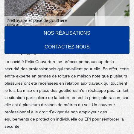
NOS RÉALISATIONS
L'installation des gouttières et la quiétude
des professionnels dans la ville de
CONTACTEZ-NOUS
Champigny Sur Marne dans le 94500
La société Felix Couverture se préoccupe beaucoup de la
sécurité des professionnels qui travaillent pour elle. En effet, cette
entité experte en termes de toiture de maison note que plusieurs
blessures ont été recensées en relation aux travaux qui touchent
le toit. La mise en place des gouttières n'en réchappe pas. En fait,
la situation particulière de la toiture en est la principale raison, car
elle est à plusieurs dizaines de mètres du sol. Un couvreur
professionnel a le droit d'exiger de son employeur des
équipements de protection individuelle ou EPI pour renforcer la
sécurité.