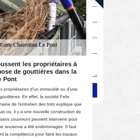
ussent les propriétaires à
Les différ
pose de gouttières dans la
nettoyage
e Pont
dans le 9
es propriétaires d'un immeuble ou d'une
D'après les ind
outtières. En effet, la société Felix
nettoyage de go
ine de l'entretien des toits explique que
est utile que l
cas où, il y a une nouvelle construction de
d'évacuation d
tisans couvreurs peuvent intervenir pour
la toiture entr
 une ancienne a été endommagée. Il faut
sont longues e
nt la compétence pour faire les travaux.
varier ces tar