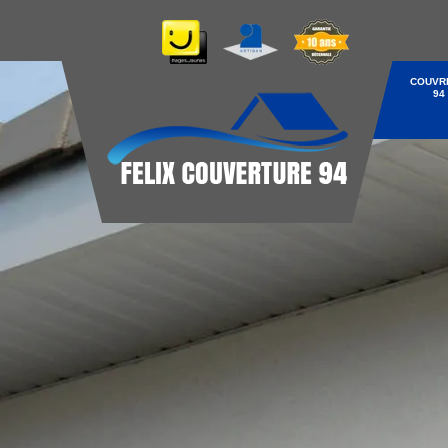
COUVR
94