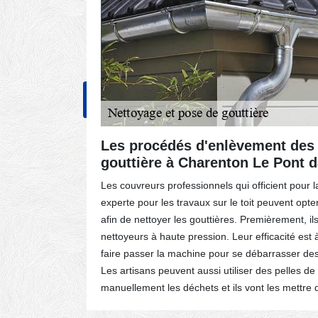
NOS RÉALISATIONS
CONT
Les procédés d'enlèvement des 
gouttière à Charenton Le Pont d
e du
Les couvreurs professionnels qui officient pour l
outes vos
experte pour les travaux sur le toit peuvent opt
 ou des
afin de nettoyer les gouttières. Premièrement, ils
cace! Des
nettoyeurs à haute pression. Leur efficacité est à 
ndeur les
faire passer la machine pour se débarrasser des
nneur sur
Les artisans peuvent aussi utiliser des pelles de
e,
manuellement les déchets et ils vont les mettre