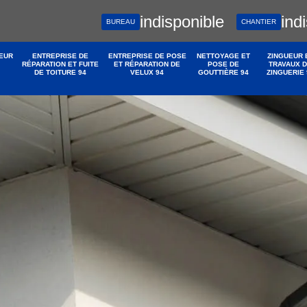
indisponible
ind
BUREAU
CHANTIER
EUR
ENTREPRISE DE
ENTREPRISE DE POSE
NETTOYAGE ET
ZINGUEUR 
RÉPARATION ET FUITE
ET RÉPARATION DE
POSE DE
TRAVAUX 
DE TOITURE 94
VELUX 94
GOUTTIÈRE 94
ZINGUERIE 