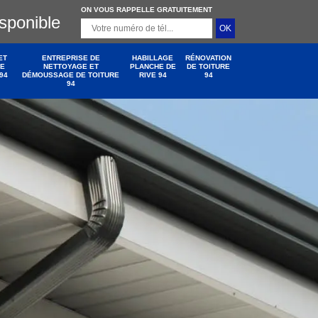
ON VOUS RAPPELLE GRATUITEMENT
isponible
ET
ENTREPRISE DE
HABILLAGE
RÉNOVATION
DE
NETTOYAGE ET
PLANCHE DE
DE TOITURE
94
DÉMOUSSAGE DE TOITURE
RIVE 94
94
94