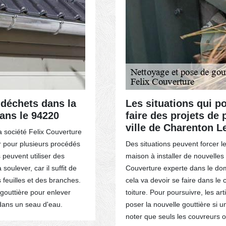
ACTEZ-NOUS
déchets dans la
Les situations qui po
ans le 94220
faire des projets de 
ville de Charenton L
a société Felix Couverture
er pour plusieurs procédés
Des situations peuvent forcer l
 peuvent utiliser des
maison à installer de nouvelles g
soulever, car il suffit de
Couverture experte dans le doma
 feuilles et des branches.
cela va devoir se faire dans le 
 gouttière pour enlever
toiture. Pour poursuivre, les ar
 dans un seau d'eau.
poser la nouvelle gouttière si
noter que seuls les couvreurs o