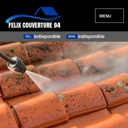
MENU
indisponible
indisponible
TEL.
MOB.