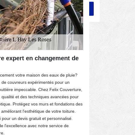
tre expert en changement de
Client} n
expertise
acement votre maison des eaux de pluie?
Gardez votre to
e de couvreurs expérimentés pour un
professionnel 
ttière impeccable. Chez Felix Couverture,
service profes
e qualité et des techniques avancées pour
Système opérat
hétique. Protégez vos murs et fondations des
d'étanchéité!
améliorant l'esthétique de votre toiture.
vous répondre 
pour un devis gratuit et personnalisé.
laissez-nous v
t de l'excellence avec notre service de
expertise, no
re.
peu de temps!