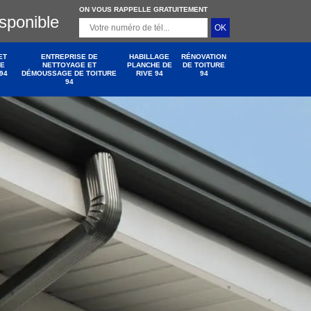
ON VOUS RAPPELLE GRATUITEMENT
isponible
ET
ENTREPRISE DE
HABILLAGE
RÉNOVATION
DE
NETTOYAGE ET
PLANCHE DE
DE TOITURE
94
DÉMOUSSAGE DE TOITURE
RIVE 94
94
94