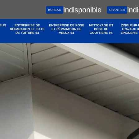
indisponible
ind
BUREAU
CHANTIER
EUR
ENTREPRISE DE
ENTREPRISE DE POSE
NETTOYAGE ET
ZINGUEUR 
RÉPARATION ET FUITE
ET RÉPARATION DE
POSE DE
TRAVAUX 
DE TOITURE 94
VELUX 94
GOUTTIÈRE 94
ZINGUERIE 