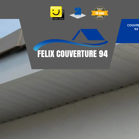
COUVR
94