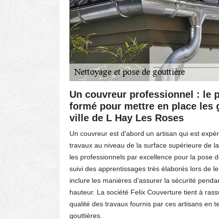
parfait
Un couvreur professionnel : le 
formé pour mettre en place les 
ville de L Hay Les Roses
l pour
Felix
Un couvreur est d'abord un artisan qui est expé
travaux au niveau de la surface supérieure de la
e
les professionnels par excellence pour la pose de
icace et
suivi des apprentissages très élaborés lors de l
évacuation
inclure les manières d'assurer la sécurité pendan
 murs. Ne
hauteur. La société Felix Couverture tient à rassu
icier de
qualité des travaux fournis par ces artisans en t
gouttières.