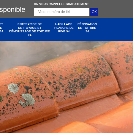
ON VOUS RAPPELLE GRATUITEMENT
isponible
ET
ENTREPRISE DE
HABILLAGE
RÉNOVATION
DE
NETTOYAGE ET
PLANCHE DE
DE TOITURE
94
DÉMOUSSAGE DE TOITURE
RIVE 94
94
94