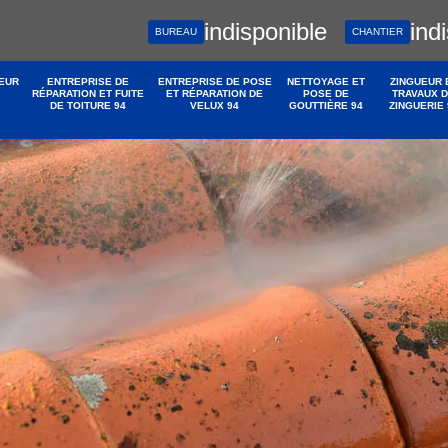
indisponible
ind
BUREAU
CHANTIER
EUR
ENTREPRISE DE
ENTREPRISE DE POSE
NETTOYAGE ET
ZINGUEUR 
RÉPARATION ET FUITE
ET RÉPARATION DE
POSE DE
TRAVAUX 
DE TOITURE 94
VELUX 94
GOUTTIÈRE 94
ZINGUERIE 