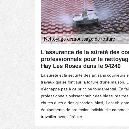
: le
L'assurance de la sûreté des co
ay Les
professionnels pour le nettoyage
Hay Les Roses dans le 94240
és et
La sûreté et la sécurité des artisans couvreurs s
our le
travaux qui se font sur la toiture d'une maison. 
s pour
n'échappe pas à ce principe fondamental. En fait,
de la
professionnels puissent subir des blessures trè
rasser des
chutes dues à des glissades. Ainsi, il est obligat
rité pour
équipements de protection individuelle comme le
quiper de
travailler avec sérénité.
ection de