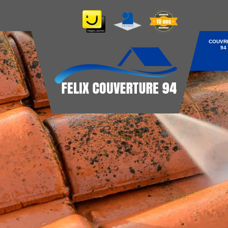
COUVR
94