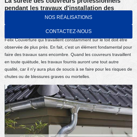
La sûreté des couvreurs professionnels
pendant les travaux d'installation des
gouttières dans la ville de Coeuilly dans le
NOS RÉALISATIONS
94500
CONTACTEZ-NOUS
La sûreté ou autrement dit la sécurité des employés de la société
Felix Couverture qui travaillent constamment sur le toit doit être
observée de plus près. En fait, c'est un élément fondamental pour
faire des travaux sans encombre. Quand les couvreurs travaillent
en toute quiétude, les travaux fournis auront une tout autre
qualité, car il n'y aura plus de soucis à se faire pour les risques de
chutes ou de blessures graves ou mortelles.