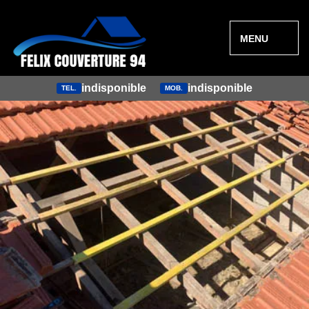
MENU
indisponible
indisponible
TEL.
MOB.