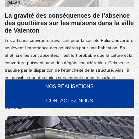
La gravité des conséquences de l'absence
des gouttières sur les maisons dans la ville
de Valenton
Les artisans couvreurs travaillant pour la société Felix Couverture
soulèvent l'importance des gouttières pour une habitation. En
effet, si elles sont absentes, il est fort probable que la toiture et la
couverture puissent subir des dégâts considérables. Cela va se
traduire par la disparition de l'étanchéité de la structure. Ainsi, il
est possible que des fuites surviennent sur cette surface
supérieure de la maison. À côté de cela, il y a encore des
NOS RÉALISATIONS
conséquences plus graves, car ce sont les fondations qui peuvent
être endommagées. Ainsi, c'est l'immeuble qui risque de
CONTACTEZ-NOUS
s'écrouler.