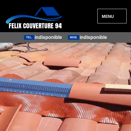
MENU
indisponible
indisponible
TEL.
MOB.