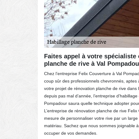
al
Faites appel à votre spécialiste
planche de rive à Val Pompadou
vous
Chez l’entreprise Felix Couverture à Val Pompad
tre prix
coup sûr des professionnels chevronnés, aptes à
u matériau
votre projet de rénovation planche de rive dans 
la
depuis pas mal d’année, l’entreprise d’habillage
core. Nous
Pompadour saura quelle technique adopter pour 
re budget.
L’entreprise de rénovation planche de rive Felix
à utiliser
mesure de personnaliser votre rive par un large 
matériau. Sachez que nous sommes joignable à
occuper de vos demandes.