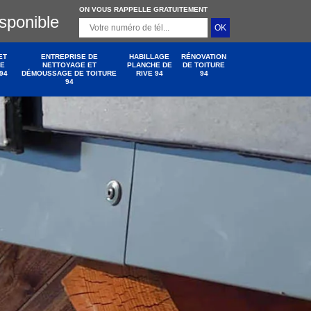
ON VOUS RAPPELLE GRATUITEMENT
isponible
ET
ENTREPRISE DE
HABILLAGE
RÉNOVATION
DE
NETTOYAGE ET
PLANCHE DE
DE TOITURE
94
DÉMOUSSAGE DE TOITURE
RIVE 94
94
94