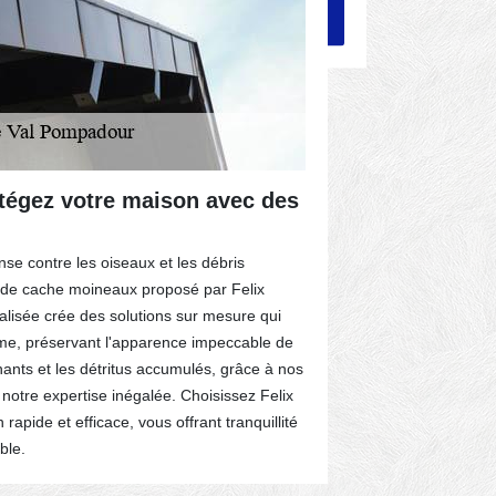
otégez votre maison avec des
Professio
Pompadour
se contre les oiseaux et les débris
Professionnell
ge de cache moineaux proposé par Felix
autant de com
alisée crée des solutions sur mesure qui
met à votre po
tisme, préservant l'apparence impeccable de
d’habillage de
ênants et les détritus accumulés, grâce à nos
minutie, votre
 notre expertise inégalée. Choisissez Felix
accomplie votr
rapide et efficace, vous offrant tranquillité
alliant qualité
ble.
Couverture a t
compétents : 