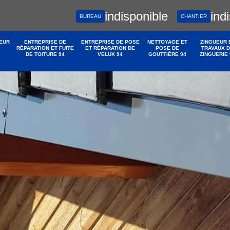
indisponible
ind
BUREAU
CHANTIER
EUR
ENTREPRISE DE
ENTREPRISE DE POSE
NETTOYAGE ET
ZINGUEUR 
RÉPARATION ET FUITE
ET RÉPARATION DE
POSE DE
TRAVAUX 
DE TOITURE 94
VELUX 94
GOUTTIÈRE 94
ZINGUERIE 