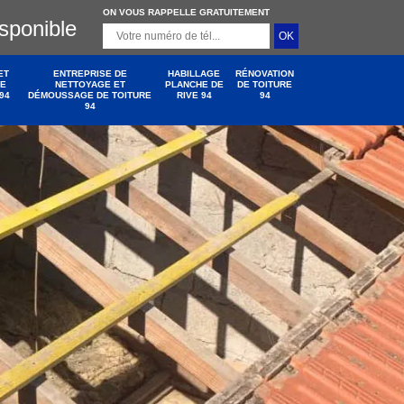
ON VOUS RAPPELLE GRATUITEMENT
isponible
ET
ENTREPRISE DE
HABILLAGE
RÉNOVATION
DE
NETTOYAGE ET
PLANCHE DE
DE TOITURE
94
DÉMOUSSAGE DE TOITURE
RIVE 94
94
94