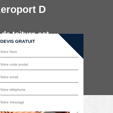
Aeroport D
de toiture est
DEVIS GRATUIT
nos mains, vous bénéficierez de la
tre disposition un matériel innovant et
t chevronnés. Nous ferons en sorte de
rly, Felix Couverture peut également