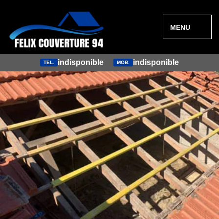
MENU
indisponible
indisponible
TEL.
MOB.