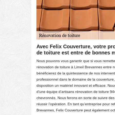
Limeil
Avec Felix Couverture, votre pr
de toiture est entre de bonnes 
 de faire
Nous pouvons vous garantir que si vous remettez
e
rénovation de toiture à Limeil Brevannes entre 
Felix
bénéficierez de la quintessence de nos intervent
i que ses
professionnel dans le domaine de la couverture
s
disposition un matériel innovant et efficace. N
uliers,
d’une équipe d’artisans rénovation de toiture 94
sement est
chevronnés. Nous ferons en sorte de suivre des
-nous
réussir l’opération. En tant qu’entreprise pour ref
Brevannes, Felix Couverture peut également octr