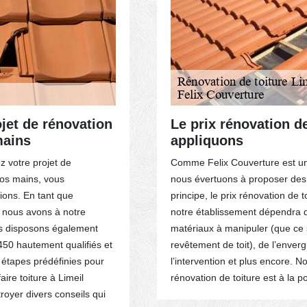
ojet de rénovation
Le prix rénovation d
mains
appliquons
 votre projet de
Comme Felix Couverture est un 
nos mains, vous
nous évertuons à proposer des s
ions. En tant que
principe, le prix rénovation de 
, nous avons à notre
notre établissement dépendra de 
ous disposons également
matériaux à manipuler (que ce so
450 hautement qualifiés et
revêtement de toit), de l’enverg
 étapes prédéfinies pour
l’intervention et plus encore. 
aire toiture à Limeil
rénovation de toiture est à la p
oyer divers conseils qui