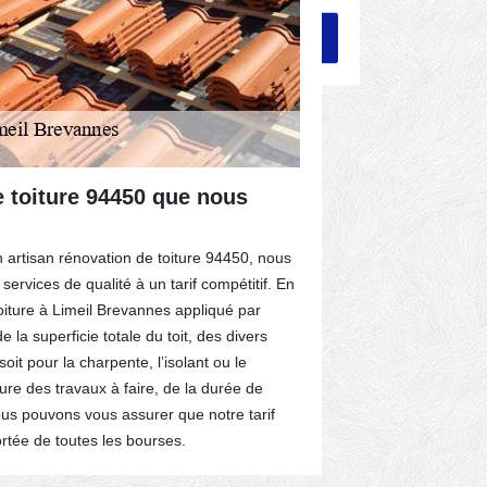
e toiture 94450 que nous
Felix Cou
toiture à 
artisan rénovation de toiture 94450, nous
La rénovation 
ervices de qualité à un tarif compétitif. En
professionnel.
toiture à Limeil Brevannes appliqué par
falloir bien ma
la superficie totale du toit, des divers
d’une entrepri
it pour la charpente, l’isolant ou le
vous êtes au b
ure des travaux à faire, de la durée de
rénovation de
Nous pouvons vous assurer que notre tarif
pouvons accomp
ortée de toutes les bourses.
arrondie ou pl
aussi accompa