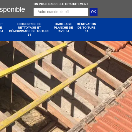
ON VOUS RAPPELLE GRATUITEMENT
isponible
ET
ENTREPRISE DE
HABILLAGE
RÉNOVATION
DE
NETTOYAGE ET
PLANCHE DE
DE TOITURE
94
DÉMOUSSAGE DE TOITURE
RIVE 94
94
94