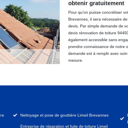
obtenir gratuitement
Pour qu’on puisse concrétiser vot
Brevannes, il sera nécessaire d
devis. Par simple demande de vot
devis rénovation de toiture 94450
également accessible sans enga
prendre connaissance de notre off
demande est à remplir avec soin 
mesure.
ure
Nettoyage et pose de gouttière Limeil Brevannes
Entreprise de réparation et fuite de toiture Limeil