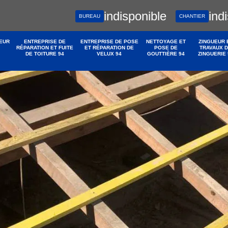
indisponible
ind
BUREAU
CHANTIER
EUR
ENTREPRISE DE
ENTREPRISE DE POSE
NETTOYAGE ET
ZINGUEUR 
RÉPARATION ET FUITE
ET RÉPARATION DE
POSE DE
TRAVAUX 
DE TOITURE 94
VELUX 94
GOUTTIÈRE 94
ZINGUERIE 