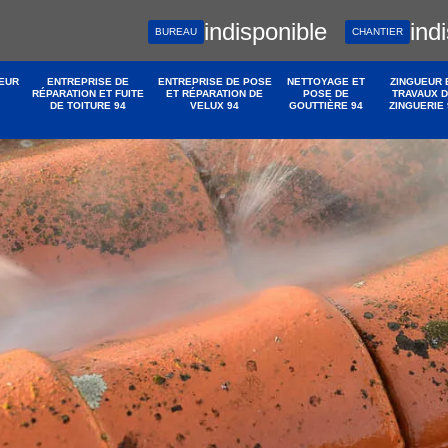
indisponible
ind
BUREAU
CHANTIER
EUR
ENTREPRISE DE
ENTREPRISE DE POSE
NETTOYAGE ET
ZINGUEUR 
RÉPARATION ET FUITE
ET RÉPARATION DE
POSE DE
TRAVAUX 
DE TOITURE 94
VELUX 94
GOUTTIÈRE 94
ZINGUERIE 