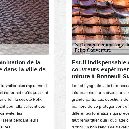
domination de la
Est-il indispensable 
é dans la ville de
couvreurs expériment
toiture à Bonneuil S
 travailler plus rapidement
Le nettoyage de la toiture néce
it important qu'ils puissent
informations transmises par la s
n effet, la société Felix
grande partie aux questions de 
t pour elle utilisent des
manière de se protéger contre 
ur éviter les
différentes formations qui préc
lissent pendant leurs
faut remarquer que l'outillage 
ssures.
d'offrir un bon rendu de travai