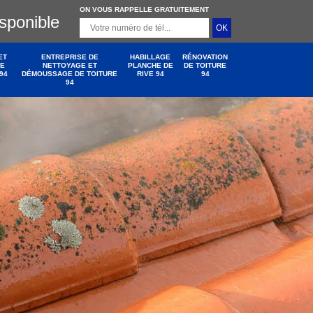
ON VOUS RAPPELLE GRATUITEMENT
isponible
ET
ENTREPRISE DE
HABILLAGE
RÉNOVATION
DE
NETTOYAGE ET
PLANCHE DE
DE TOITURE
94
DÉMOUSSAGE DE TOITURE
RIVE 94
94
94