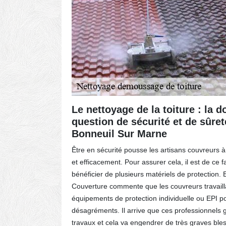
Le nettoyage de la toiture : la 
question de sécurité et de sûret
Bonneuil Sur Marne
préserver
nettoyage
Être en sécurité pousse les artisans couvreurs à
et efficacement. Pour assurer cela, il est de ce fa
icace et
bénéficier de plusieurs matériels de protection. E
de votre
Couverture commente que les couvreurs travaillan
ratuit et
équipements de protection individuelle ou EPI po
soin de
désagréments. Il arrive que ces professionnels g
otre site!
travaux et cela va engendrer de très graves ble