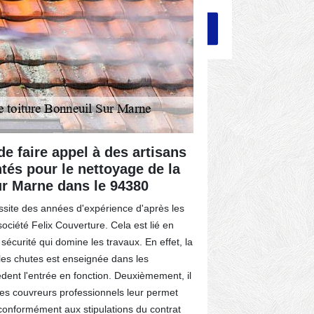
de faire appel à des artisans
L'assuran
és pour le nettoyage de la
professio
ur Marne dans le 94380
Bonneuil 
ssite des années d'expérience d'après les
La sûreté et l
ociété Felix Couverture. Cela est lié en
travaux qui se
sécurité qui domine les travaux. En effet, la
n'échappe pas 
les chutes est enseignée dans les
professionnels
èdent l'entrée en fonction. Deuxièmement, il
chutes dues à d
des couvreurs professionnels leur permet
équipements de
l conformément aux stipulations du contrat
travailler avec