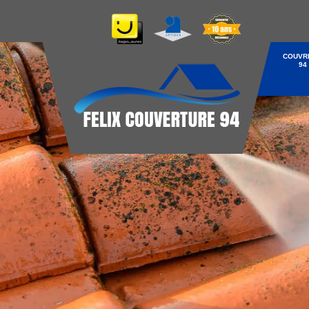
COUVR
94