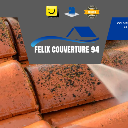
COUVR
94