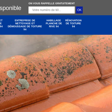
ON VOUS RAPPELLE GRATUITEMENT
isponible
ET
ENTREPRISE DE
HABILLAGE
RÉNOVATION
DE
NETTOYAGE ET
PLANCHE DE
DE TOITURE
94
DÉMOUSSAGE DE TOITURE
RIVE 94
94
94