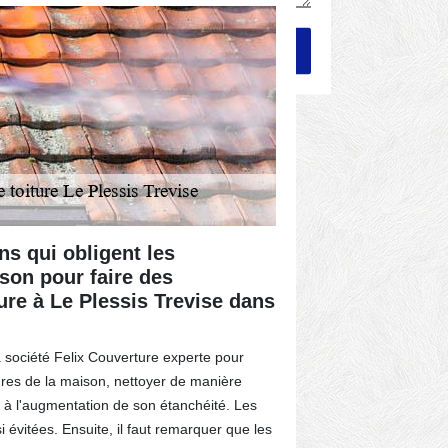
ns qui obligent les
Le gain d
son pour faire des
nettoyage
ture à Le Plessis Trevise dans
Le Plessi
Un couvreur do
 société Felix Couverture experte pour
présentent à eu
ures de la maison, nettoyer de manière
haute pression
e à l'augmentation de son étanchéité. Les
supérieure de 
si évitées. Ensuite, il faut remarquer que les
beaucoup de te