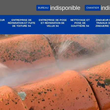
indisponible
ind
BUREAU
CHANTIER
EUR
ENTREPRISE DE
ENTREPRISE DE POSE
NETTOYAGE ET
ZINGUEUR 
RÉPARATION ET FUITE
ET RÉPARATION DE
POSE DE
TRAVAUX 
DE TOITURE 94
VELUX 94
GOUTTIÈRE 94
ZINGUERIE 