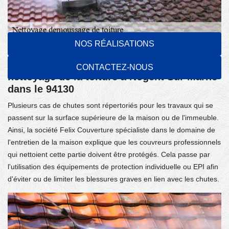
NOS RÉALISATIONS
Les couvreurs professionnels doivent se
protéger contre les chutes pendant le
CONTACTEZ-NOUS
nettoyage de la toiture à Nogent Sur Marne
dans le 94130
Plusieurs cas de chutes sont répertoriés pour les travaux qui se
passent sur la surface supérieure de la maison ou de l'immeuble.
Ainsi, la société Felix Couverture spécialiste dans le domaine de
l'entretien de la maison explique que les couvreurs professionnels
qui nettoient cette partie doivent être protégés. Cela passe par
l'utilisation des équipements de protection individuelle ou EPI afin
d'éviter ou de limiter les blessures graves en lien avec les chutes.