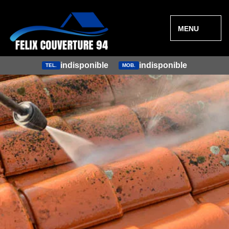
MENU
indisponible
indisponible
TEL.
MOB.