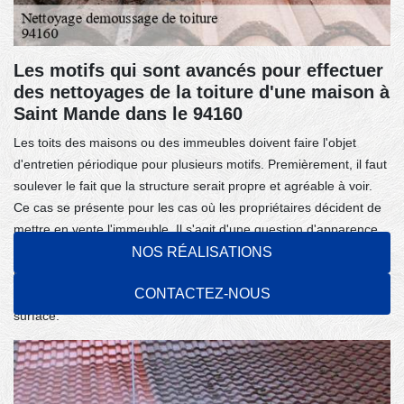
Les motifs qui sont avancés pour effectuer
des nettoyages de la toiture d'une maison à
Saint Mande dans le 94160
Les toits des maisons ou des immeubles doivent faire l'objet
d'entretien périodique pour plusieurs motifs. Premièrement, il faut
soulever le fait que la structure serait propre et agréable à voir.
Ce cas se présente pour les cas où les propriétaires décident de
mettre en vente l'immeuble. Il s'agit d'une question d'apparence.
En second lieu, l'efficacité des tuiles serait renforcée. Les tuiles
NOS RÉALISATIONS
ne doivent pas être usées de manière prématurée. Pour finir, il
CONTACTEZ-NOUS
est important de soulever l'accroissement de l'étanchéité de la
surface.