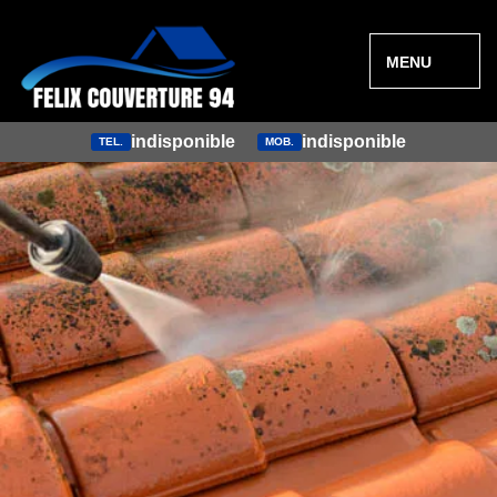
MENU
indisponible
indisponible
TEL.
MOB.