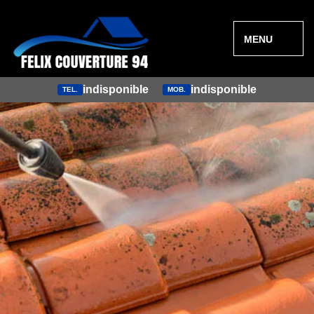
MENU
indisponible
indisponible
TEL.
MOB.