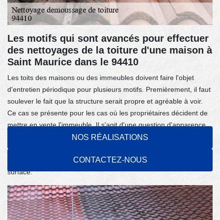
Les motifs qui sont avancés pour effectuer
des nettoyages de la toiture d'une maison à
Saint Maurice dans le 94410
Les toits des maisons ou des immeubles doivent faire l'objet
d'entretien périodique pour plusieurs motifs. Premièrement, il faut
soulever le fait que la structure serait propre et agréable à voir.
Ce cas se présente pour les cas où les propriétaires décident de
mettre en vente l'immeuble. Il s'agit d'une question d'apparence.
En second lieu, l'efficacité des tuiles serait renforcée. Les tuiles
NOS RÉALISATIONS
ne doivent pas être usées de manière prématurée. Pour finir, il
CONTACTEZ-NOUS
est important de soulever l'accroissement de l'étanchéité de la
surface.