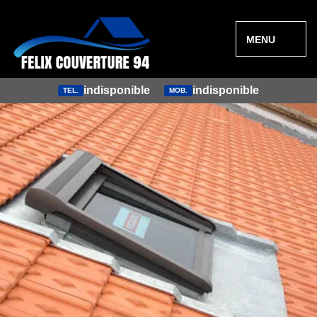
MENU
indisponible
indisponible
TEL.
MOB.