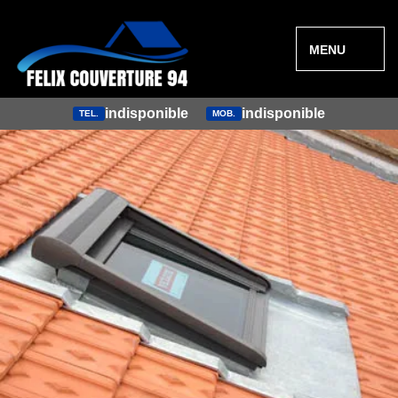
MENU
indisponible
indisponible
TEL.
MOB.