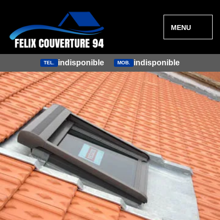
MENU
indisponible
indisponible
TEL.
MOB.