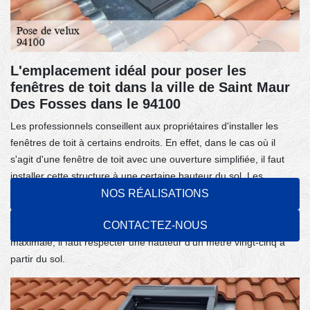
L'emplacement idéal pour poser les
fenêtres de toit dans la ville de Saint Maur
Des Fosses dans le 94100
Les professionnels conseillent aux propriétaires d'installer les
fenêtres de toit à certains endroits. En effet, dans le cas où il
s'agit d'une fenêtre de toit avec une ouverture simplifiée, il faut
installer cette structure à une certaine hauteur du sol. Les
couvreurs professionnels estiment que la mise en place doit se
NOS RÉALISATIONS
faire à un mètre quatre-vingt-cinq ou deux mètres trente du
CONTACTEZ-NOUS
parquet pour le haut du velux. Ensuite, afin d'établir une sécurité
maximale, il faut respecter une hauteur d’un mètre vingt-cinq à
partir du sol.