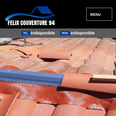
MENU
indisponible
indisponible
TEL.
MOB.