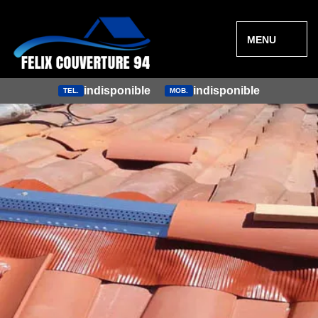
MENU
indisponible
indisponible
TEL.
MOB.