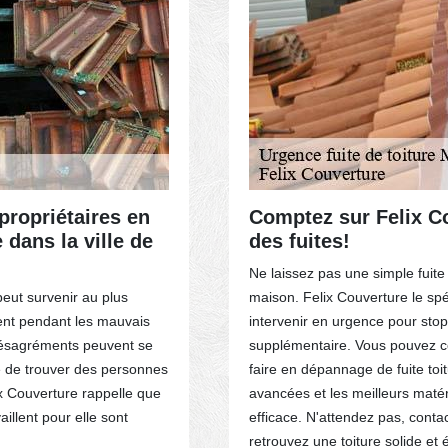
ACTEZ-NOUS
propriétaires en
Comptez sur Felix Co
 dans la ville de
des fuites!
Ne laissez pas une simple fuit
peut survenir au plus
maison. Felix Couverture le spéc
ent pendant les mauvais
intervenir en urgence pour stop
 désagréments peuvent se
supplémentaire. Vous pouvez co
ile de trouver des personnes
faire en dépannage de fuite toit
lix Couverture rappelle que
avancées et les meilleurs maté
illent pour elle sont
efficace. N'attendez pas, conta
retrouvez une toiture solide et