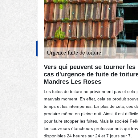
NOS RÉALISATIONS
CONT
 des
Vers qui peuvent se tourner les 
de
cas d'urgence de fuite de toiture
Mandres Les Roses
les
Les fuites de toiture ne préviennent pas et cela 
ux sur la
mauvais moment. En effet, cela se produit souv
uites va
temps et les intempéries. En plus de cela, ces
urs
produire même en pleine nuit. Ainsi, il est diffic
st
pour faire stopper les fuites. Mais la société Fe
ut rappeler
les couvreurs étancheurs professionnels qui trava
 le
disponibles 24 heures sur 24 et 7 jours sur 7.