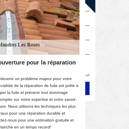
uverture pour la réparation
Les couvr
professio
urgences 
e devenir un problème majeur pour votre
ialiste de la réparation de fuite est prête à
La société Fel
per la fuite et prévenir tout dommage
toits expose le
mpter sur notre expertise et notre savoir-
à tout moment 
ure. Nous utilisons les techniques les plus
effet, il s'agi
riaux pour une réparation durable et
moment. Ces pe
ctez-nous pour une estimation gratuite et
pour mener à b
 étanche en un temps record!
et les outils de