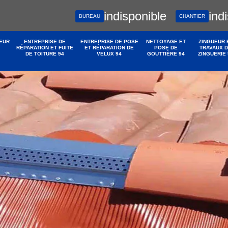
indisponible
ind
BUREAU
CHANTIER
EUR
ENTREPRISE DE
ENTREPRISE DE POSE
NETTOYAGE ET
ZINGUEUR 
RÉPARATION ET FUITE
ET RÉPARATION DE
POSE DE
TRAVAUX 
DE TOITURE 94
VELUX 94
GOUTTIÈRE 94
ZINGUERIE 