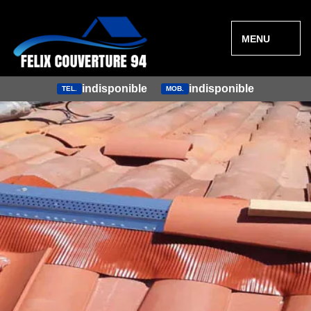
MENU
indisponible
indisponible
TEL.
MOB.