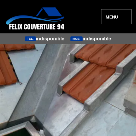
MENU
indisponible
indisponible
TEL.
MOB.