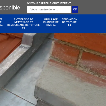
ON VOUS RAPPELLE GRATUITEMENT
isponible
ET
ENTREPRISE DE
HABILLAGE
RÉNOVATION
DE
NETTOYAGE ET
PLANCHE DE
DE TOITURE
94
DÉMOUSSAGE DE TOITURE
RIVE 94
94
94