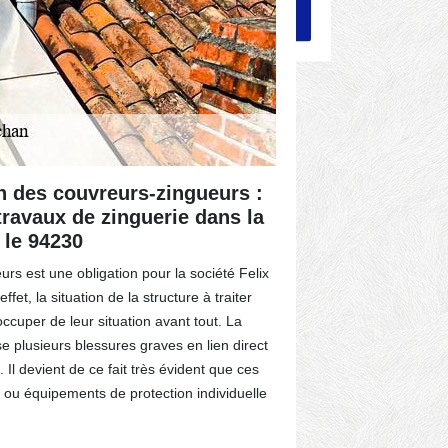
n des couvreurs-zingueurs :
Les diffé
travaux de zinguerie dans la
de zingue
 le 94230
environs
rs est une obligation pour la société Felix
Différentes in
fet, la situation de la structure à traiter
zinguerie. Selo
ccuper de leur situation avant tout. La
partie. En fait
e plusieurs blessures graves en lien direct
de la lumière 
 Il devient de ce fait très évident que ces
de gouttières 
 ou équipements de protection individuelle
maisons indivi
collectent auss