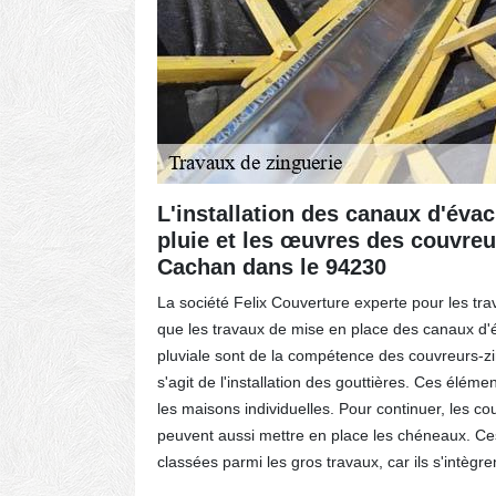
aux de
L'installation des canaux d'évac
 94230
pluie et les œuvres des couvreu
Cachan dans le 94230
s types de
La société Felix Couverture experte pour les tra
composent
que les travaux de mise en place des canaux d'
r les
pluviale sont de la compétence des couvreurs-zi
uivre, il y
s'agit de l'installation des gouttières. Ces éléme
es et les
les maisons individuelles. Pour continuer, les c
ont une
peuvent aussi mettre en place les chéneaux. Ce
classées parmi les gros travaux, car ils s'intègren