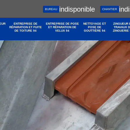
indisponible
ind
BUREAU
CHANTIER
EUR
ENTREPRISE DE
ENTREPRISE DE POSE
NETTOYAGE ET
ZINGUEUR 
RÉPARATION ET FUITE
ET RÉPARATION DE
POSE DE
TRAVAUX 
DE TOITURE 94
VELUX 94
GOUTTIÈRE 94
ZINGUERIE 