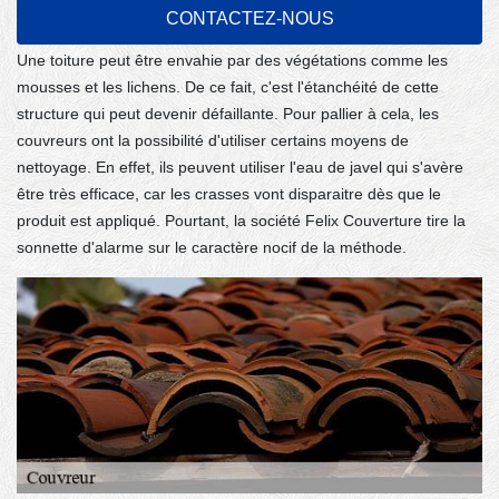
CONTACTEZ-NOUS
d'une maison dans la ville de Orly
Une toiture peut être envahie par des végétations comme les
mousses et les lichens. De ce fait, c'est l'étanchéité de cette
structure qui peut devenir défaillante. Pour pallier à cela, les
couvreurs ont la possibilité d'utiliser certains moyens de
nettoyage. En effet, ils peuvent utiliser l'eau de javel qui s'avère
être très efficace, car les crasses vont disparaitre dès que le
produit est appliqué. Pourtant, la société Felix Couverture tire la
sonnette d'alarme sur le caractère nocif de la méthode.