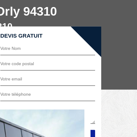
Orly 94310
310
DEVIS GRATUIT
dessous de toit dans le 94310. Des travaux
utres avantages sont proposés par
aura vous guider sur les meilleures
aides indispensables pour aboutir à un