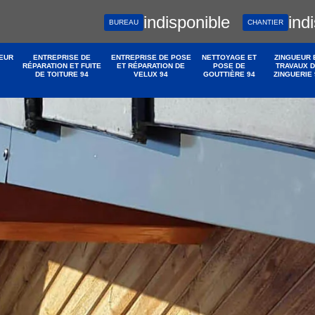
indisponible
ind
BUREAU
CHANTIER
EUR
ENTREPRISE DE
ENTREPRISE DE POSE
NETTOYAGE ET
ZINGUEUR 
RÉPARATION ET FUITE
ET RÉPARATION DE
POSE DE
TRAVAUX 
DE TOITURE 94
VELUX 94
GOUTTIÈRE 94
ZINGUERIE 