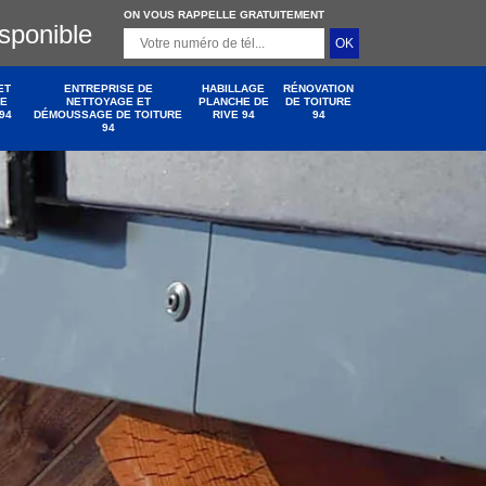
ON VOUS RAPPELLE GRATUITEMENT
isponible
ET
ENTREPRISE DE
HABILLAGE
RÉNOVATION
DE
NETTOYAGE ET
PLANCHE DE
DE TOITURE
94
DÉMOUSSAGE DE TOITURE
RIVE 94
94
94