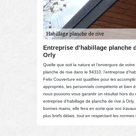
à Orly
Entreprise d’habillage planche d
Orly
onnée,
Quelle que soit la nature et l’envergure de votre
t à votre
planche de rive dans le 94310, l’entreprise d’hab
 de
Felix Couverture est qualifiée pour les accompli
e, votre
appropriés, les personnels compétents et bien év
t, le
nous pouvons vous garantir un résultat hors d
rtise.
entreprise d’habillage de planche de rive à Orly,
tes les
bonnes mains, elle fera en sorte que vos travaux
qualité et
plus brefs délais, tout en respectant les normes 