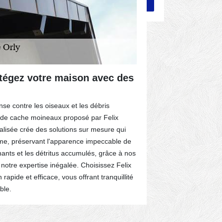
otégez votre maison avec des
Habillage
Si vous n’avez
se contre les oiseaux et les débris
votre rive dan
ge de cache moineaux proposé par Felix
le zinc. Connu 
alisée crée des solutions sur mesure qui
que l’entrepri
tisme, préservant l'apparence impeccable de
disposition po
ênants et les détritus accumulés, grâce à nos
votre toiture. 
 notre expertise inégalée. Choisissez Felix
accompagne dès
rapide et efficace, vous offrant tranquillité
matériau noble
ble.