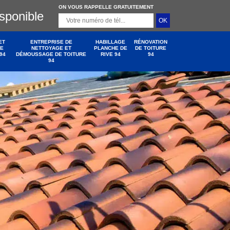
ON VOUS RAPPELLE GRATUITEMENT
isponible
ET
ENTREPRISE DE
HABILLAGE
RÉNOVATION
DE
NETTOYAGE ET
PLANCHE DE
DE TOITURE
94
DÉMOUSSAGE DE TOITURE
RIVE 94
94
94