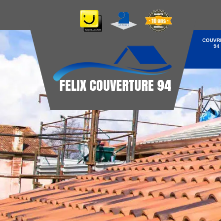
COUVR
94