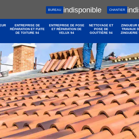
indisponible
ind
BUREAU
CHANTIER
EUR
ENTREPRISE DE
ENTREPRISE DE POSE
NETTOYAGE ET
ZINGUEUR 
RÉPARATION ET FUITE
ET RÉPARATION DE
POSE DE
TRAVAUX 
DE TOITURE 94
VELUX 94
GOUTTIÈRE 94
ZINGUERIE 