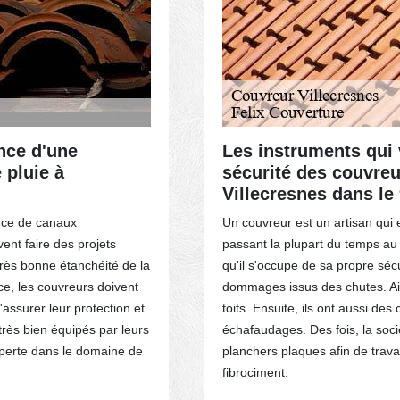
ACTEZ-NOUS
ance d'une
Les instruments qui 
 pluie à
sécurité des couvreur
Villecresnes dans le
ence de canaux
Un couvreur est un artisan qui 
vent faire des projets
passant la plupart du temps au n
très bonne étanchéité de la
qu'il s'occupe de sa propre sécu
e, les couvreurs doivent
dommages issus des chutes. Ains
d'assurer leur protection et
toits. Ensuite, ils ont aussi de
 très bien équipés par leurs
échafaudages. Des fois, la soc
xperte dans le domaine de
planchers plaques afin de travai
fibrociment.