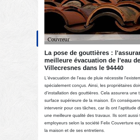
NOS RÉALISATIONS
CONT
ués par
La pose de gouttières : l'assur
 dans
meilleure évacuation de l'eau de
Villecresnes dans le 94440
des toits
L'évacuation de l'eau de pluie nécessite l'exist
 est
spécialement conçus. Ainsi, les propriétaires doi
verture.
d'installation des gouttières. Cela assurera une 
les en
surface supérieure de la maison. En conséquenc
olation de
intervenir pour ces tâches, car ils ont l'aptitude 
dérouler
une meilleure qualité des travaux. Ils sont aussi
es risques
employeurs selon la société Felix Couverture e
la maison et de ses entretiens.