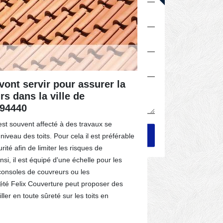
vont servir pour assurer la
L'eau de j
s dans la ville de
maison da
 94440
Une toiture p
est souvent affecté à des travaux se
les lichens. De
iveau des toits. Pour cela il est préférable
défaillante. Pou
rité afin de limiter les risques de
certains moyens
i, il est équipé d'une échelle pour les
qui s'avère êtr
s consoles de couvreurs ou les
produit est app
iété Felix Couverture peut proposer des
d'alarme sur l
ller en toute sûreté sur les toits en