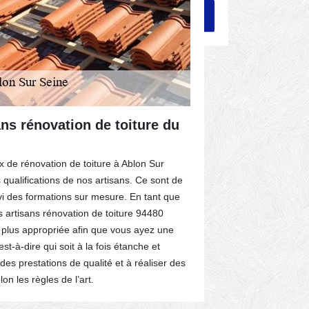
ans rénovation de toiture du
Votre rev
Comme la rénova
x de rénovation de toiture à Ablon Sur
probable qu’en
 qualifications de nos artisans. Ce sont de
défaillance. Qu
ivi des formations sur mesure. En tant que
régulièrement
s artisans rénovation de toiture 94480
durée de vie. 
a plus appropriée afin que vous ayez une
intempéries, il
t-à-dire qui soit à la fois étanche et
être que des t
 des prestations de qualité et à réaliser des
nous allons so
on les règles de l’art.