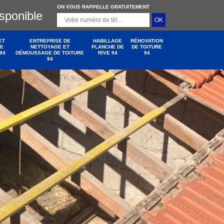
ON VOUS RAPPELLE GRATUITEMENT
isponible
ET
ENTREPRISE DE
HABILLAGE
RÉNOVATION
DE
NETTOYAGE ET
PLANCHE DE
DE TOITURE
94
DÉMOUSSAGE DE TOITURE
RIVE 94
94
94