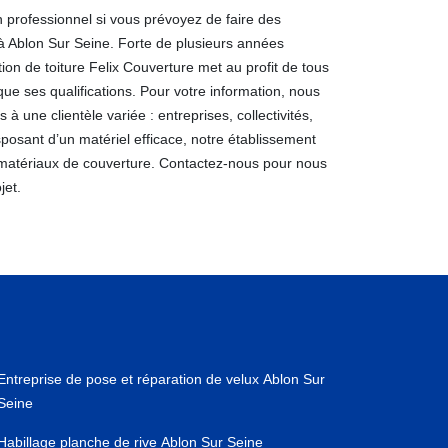
un professionnel si vous prévoyez de faire des
 à Ablon Sur Seine. Forte de plusieurs années
tion de toiture Felix Couverture met au profit de tous
 que ses qualifications. Pour votre information, nous
 une clientèle variée : entreprises, collectivités,
isposant d’un matériel efficace, notre établissement
matériaux de couverture. Contactez-nous pour nous
jet.
Entreprise de pose et réparation de velux Ablon Sur
Seine
Habillage planche de rive Ablon Sur Seine