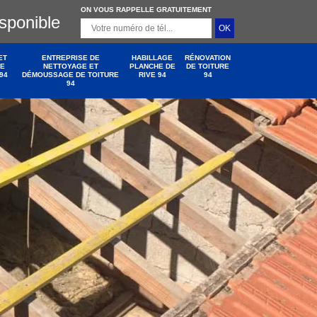
ON VOUS RAPPELLE GRATUITEMENT
isponible
ET
ENTREPRISE DE
HABILLAGE
RÉNOVATION
DE
NETTOYAGE ET
PLANCHE DE
DE TOITURE
94
DÉMOUSSAGE DE TOITURE
RIVE 94
94
94