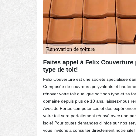
ormes
Faites appel à Felix Couverture
type de toit!
reuses
Felix Couverture est une société spécialisée dans
vaux de
Composée de couvreurs polyvalents et hautemen
 de la
rénover votre toit quel que soit son type et sa f
r que
domaine dépuis plus de 10 ans, laissez-nous rendr
issions
Avec de Fortes compétences et des expérience
ppliquer
votre toit sera parfaitement rénové avec une par
nos
isolé! Pour toutes demandes d'infos sur nos serv
’hésitez
vous invitons à consulter directement notre site!