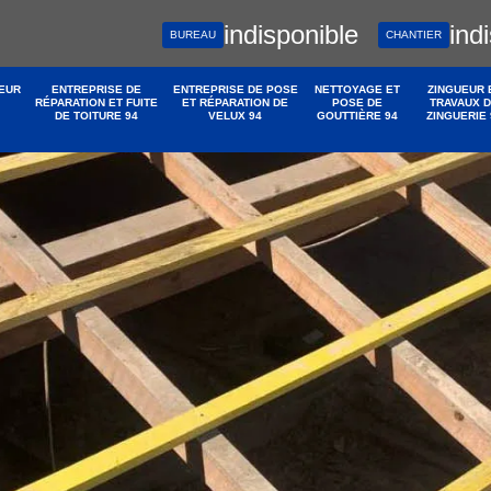
indisponible
ind
BUREAU
CHANTIER
EUR
ENTREPRISE DE
ENTREPRISE DE POSE
NETTOYAGE ET
ZINGUEUR 
RÉPARATION ET FUITE
ET RÉPARATION DE
POSE DE
TRAVAUX 
DE TOITURE 94
VELUX 94
GOUTTIÈRE 94
ZINGUERIE 