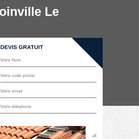
oinville Le
DEVIS GRATUIT
ez de la gratuité des frais de
ervention c’est-à-dire à Joinville Le
 de chaque membre de l’équipe sur le
même que vous soyez particulier ou