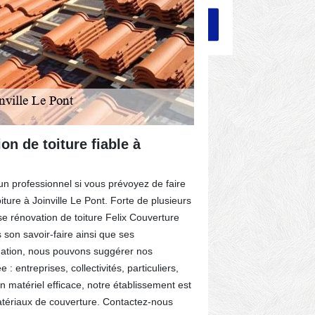
on de toiture fiable à
Felix Cou
de la toit
à un professionnel si vous prévoyez de faire
Avoir une toitu
ture à Joinville Le Pont. Forte de plusieurs
et la sécurité
se rénovation de toiture Felix Couverture
de vivre sous 
s son savoir-faire ainsi que ses
passe. De plu
rmation, nous pouvons suggérer nos
De son côté, l’
 : entreprises, collectivités, particuliers,
rénovation de t
n matériel efficace, notre établissement est
de vos isolants
tériaux de couverture. Contactez-nous
simplement re