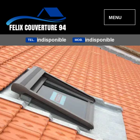
MENU
indisponible
indisponible
TEL.
MOB.