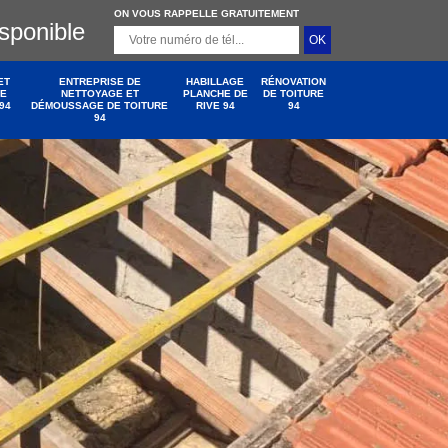
ON VOUS RAPPELLE GRATUITEMENT
isponible
ET
ENTREPRISE DE
HABILLAGE
RÉNOVATION
DE
NETTOYAGE ET
PLANCHE DE
DE TOITURE
94
DÉMOUSSAGE DE TOITURE
RIVE 94
94
94