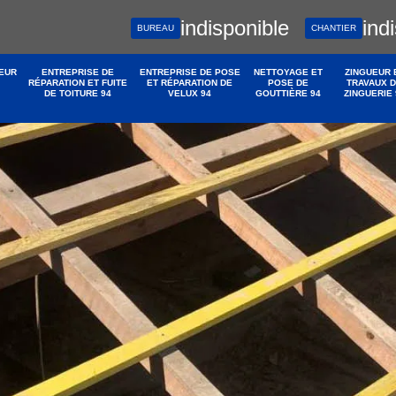
indisponible
ind
BUREAU
CHANTIER
EUR
ENTREPRISE DE
ENTREPRISE DE POSE
NETTOYAGE ET
ZINGUEUR 
RÉPARATION ET FUITE
ET RÉPARATION DE
POSE DE
TRAVAUX 
DE TOITURE 94
VELUX 94
GOUTTIÈRE 94
ZINGUERIE 