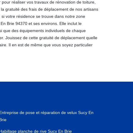
pour réaliser vos travaux de rénovation de toiture,
la gratuité des frais de déplacement de nos artisans
e si votre résidence se trouve dans notre zone
 En Brie 94370 et ses environs. Elle inclut le
insi que des équipements individuels de chaque
er. Jouissez de cette gratuité de déplacement quelle
faire. Il en est de même que vous soyez particulier
Entreprise de pose et réparation de velux Sucy En
Brie
Habillage planche de rive Sucy En Brie