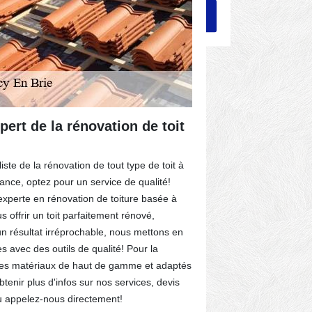
pert de la rénovation de toit
Un couvre
En Brie
ste de la rénovation de tout type de toit à
Il est conseill
ance, optez pour un service de qualité!
des travaux de
experte en rénovation de toiture basée à
années d’expér
 offrir un toit parfaitement rénové,
met au profit d
n résultat irréprochable, nous mettons en
qualifications
avec des outils de qualité! Pour la
prestations à u
des matériaux de haut de gamme et adaptés
associations, 
btenir plus d'infos sur nos services, devis
en mesure de 
 ou appelez-nous directement!
pour nous lais