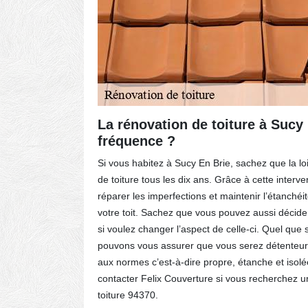
re
La rénovation de toiture à Sucy 
fréquence ?
d’une
Si vous habitez à Sucy En Brie, sachez que la l
es
de toiture tous les dix ans. Grâce à cette interve
r
réparer les imperfections et maintenir l’étanchéité
er une
votre toit. Sachez que vous pouvez aussi décider
te. Selon
si voulez changer l’aspect de celle-ci. Quel que s
. Bien
pouvons vous assurer que vous serez détenteur
à faire au
aux normes c’est-à-dire propre, étanche et isolé
t de
contacter Felix Couverture si vous recherchez u
toiture 94370.