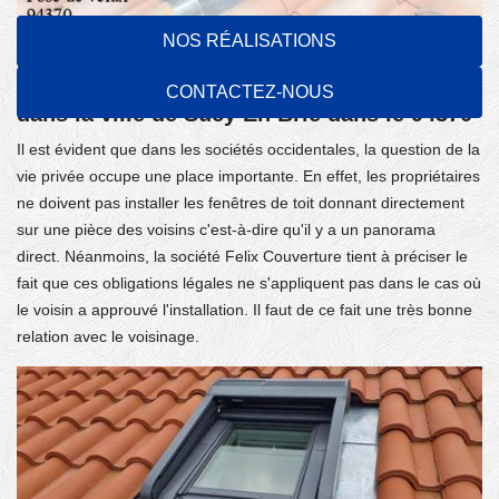
NOS RÉALISATIONS
Les problèmes liés au respect de la vie
privée des voisins pour la pose des velux
CONTACTEZ-NOUS
dans la ville de Sucy En Brie dans le 94370
Il est évident que dans les sociétés occidentales, la question de la
vie privée occupe une place importante. En effet, les propriétaires
ne doivent pas installer les fenêtres de toit donnant directement
sur une pièce des voisins c'est-à-dire qu'il y a un panorama
direct. Néanmoins, la société Felix Couverture tient à préciser le
fait que ces obligations légales ne s'appliquent pas dans le cas où
le voisin a approuvé l'installation. Il faut de ce fait une très bonne
relation avec le voisinage.