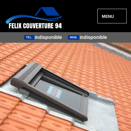
MENU
indisponible
indisponible
TEL.
MOB.