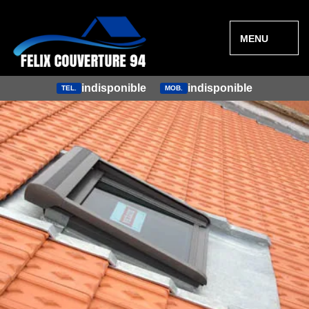
MENU
indisponible
indisponible
TEL.
MOB.