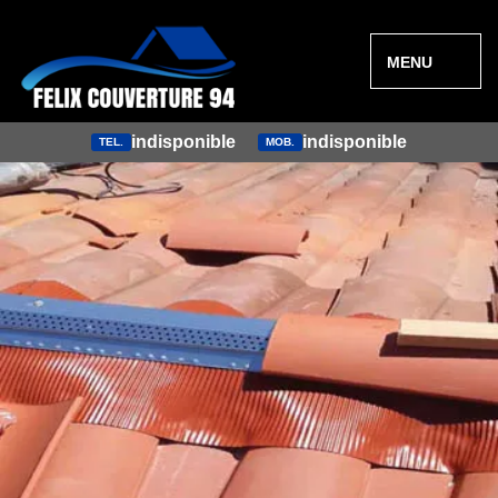
MENU
indisponible
indisponible
TEL.
MOB.