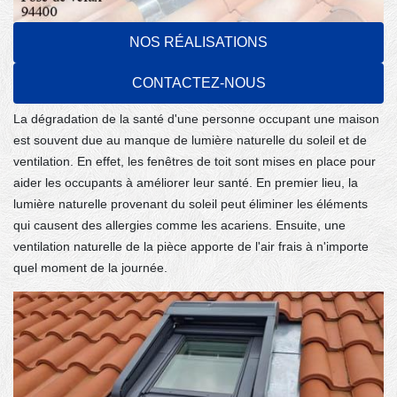
NOS RÉALISATIONS
La luminosité apportée par les fenêtres de
toit : l'assurance d'une meilleure santé
CONTACTEZ-NOUS
dans la ville de Vitry Sur Seine
La dégradation de la santé d'une personne occupant une maison
est souvent due au manque de lumière naturelle du soleil et de
ventilation. En effet, les fenêtres de toit sont mises en place pour
aider les occupants à améliorer leur santé. En premier lieu, la
lumière naturelle provenant du soleil peut éliminer les éléments
qui causent des allergies comme les acariens. Ensuite, une
ventilation naturelle de la pièce apporte de l'air frais à n'importe
quel moment de la journée.