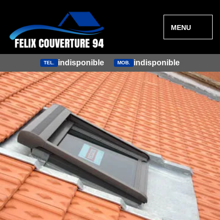
MENU
indisponible
indisponible
TEL.
MOB.