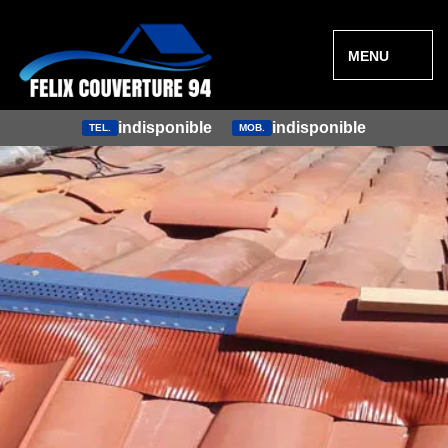
MENU
indisponible
indisponible
TEL.
MOB.