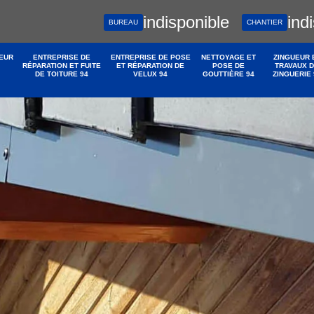
indisponible
ind
BUREAU
CHANTIER
EUR
ENTREPRISE DE
ENTREPRISE DE POSE
NETTOYAGE ET
ZINGUEUR 
RÉPARATION ET FUITE
ET RÉPARATION DE
POSE DE
TRAVAUX 
DE TOITURE 94
VELUX 94
GOUTTIÈRE 94
ZINGUERIE 