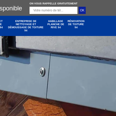
ON VOUS RAPPELLE GRATUITEMENT
isponible
ET
ENTREPRISE DE
HABILLAGE
RÉNOVATION
DE
NETTOYAGE ET
PLANCHE DE
DE TOITURE
94
DÉMOUSSAGE DE TOITURE
RIVE 94
94
94