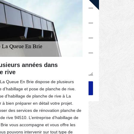
lusieurs années dans
Professio
e rive
Queue En 
à La Queue En Brie dispose de plusieurs
Professionnell
 d’habillage et pose de planche de rive.
autant de com
ise d’habillage de planche de rive à La
Brie met à vot
à bien préparer en détail votre projet.
d’habillage de
er des services de rénovation planche de
minutie, votre
e rive 94510. L’entreprise d’habillage de
accomplie votr
Brie vous accompagne et vous offre les
alliant qualité
Nous pouvons intervenir sur tout type de
Couverture a t