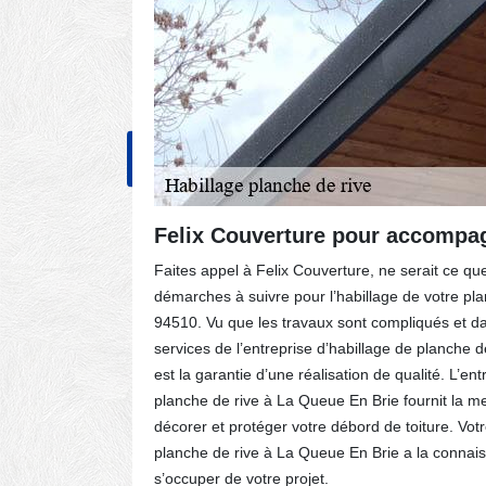
NOS RÉALISATIONS
CONT
 La
Felix Couverture pour accompag
Faites appel à Felix Couverture, ne serait ce qu
a Queue
démarches à suivre pour l’habillage de votre pla
cent à se
94510. Vu que les travaux sont compliqués et d
es que
services de l’entreprise d’habillage de planche 
le 94510.
est la garantie d’une réalisation de qualité. L’ent
ra quel
planche de rive à La Queue En Brie fournit la me
 en leur
décorer et protéger votre débord de toiture. Vot
ques.
planche de rive à La Queue En Brie a la connai
emps.
s’occuper de votre projet.