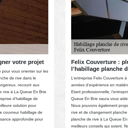
ACTEZ-NOUS
ner votre projet
Felix Couverture : p
l’habillage planche d
e pour vous orienter sur les
nche de rive dans le
L’entreprise Felix Couverture 
angereux, recourir aux
années d’expérience en matière
de rive à La Queue En Brie
Etant professionnelle, l’entrepr
reprise d’habillage de
Queue En Brie saura vous aider 
illeure solution pour
Nous pouvons également propos
re couvreur habillage de
rive et de changement planche d
ssance approfondie pour
planche de rive à La Queue En 
meilleurs conseils qui soient. 