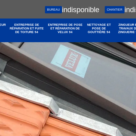
indisponible
ind
BUREAU
CHANTIER
EUR
ENTREPRISE DE
ENTREPRISE DE POSE
NETTOYAGE ET
ZINGUEUR 
RÉPARATION ET FUITE
ET RÉPARATION DE
POSE DE
TRAVAUX 
DE TOITURE 94
VELUX 94
GOUTTIÈRE 94
ZINGUERIE 