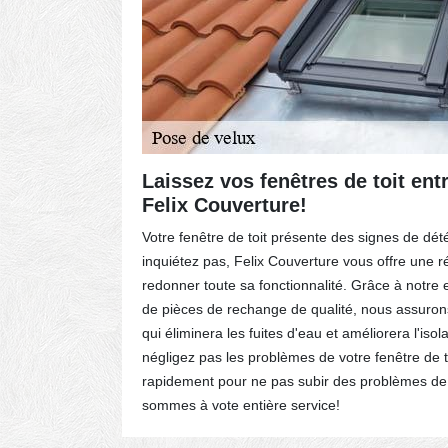
 dans
Laissez vos fenêtres de toit ent
Felix Couverture!
cations de
Votre fenêtre de toit présente des signes de dét
et surtout
inquiétez pas, Felix Couverture vous offre une ré
uits
redonner toute sa fonctionnalité. Grâce à notre exp
 classées
de pièces de rechange de qualité, nous assurons
rd par les
qui éliminera les fuites d'eau et améliorera l'isol
es velux
négligez pas les problèmes de votre fenêtre de t
2,5
rapidement pour ne pas subir des problèmes de f
sommes à vote entière service!