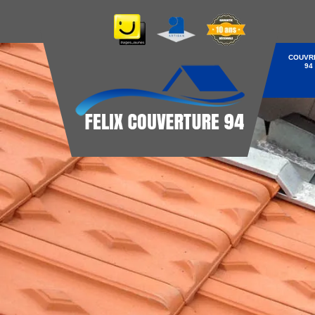
COUVR
94