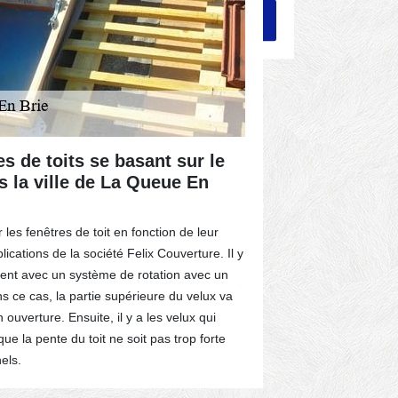
s de toits se basant sur le
L'utilisa
s la ville de La Queue En
résistanc
Brie dans
 les fenêtres de toit en fonction de leur
Une fenêtre de 
lications de la société Felix Couverture. Il y
ventilation es
vrent avec un système de rotation avec un
En fait, il y a
ans ce cas, la partie supérieure du velux va
les métaux peu
n ouverture. Ensuite, il y a les velux qui
perçoit surtou
 que la pente du toit ne soit pas trop forte
pluie torrentie
els.
l'isolation th