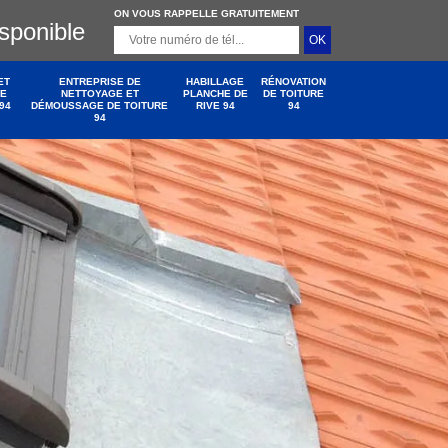
ON VOUS RAPPELLE GRATUITEMENT
isponible
ET
ENTREPRISE DE
HABILLAGE
RÉNOVATION
DE
NETTOYAGE ET
PLANCHE DE
DE TOITURE
94
DÉMOUSSAGE DE TOITURE
RIVE 94
94
94