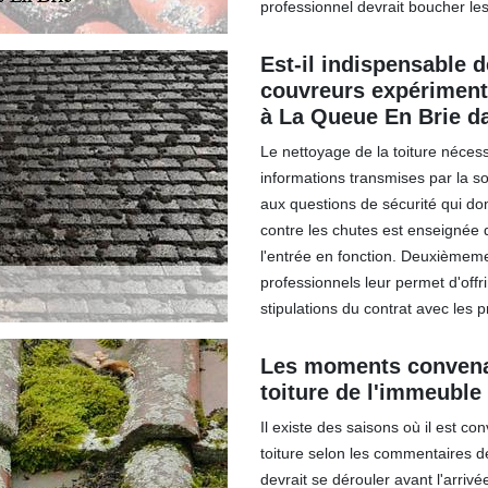
professionnel devrait boucher les
Est-il indispensable d
couvreurs expérimenté
à La Queue En Brie d
Le nettoyage de la toiture néces
informations transmises par la so
aux questions de sécurité qui dom
contre les chutes est enseignée 
l'entrée en fonction. Deuxièmemen
professionnels leur permet d'off
stipulations du contrat avec les p
Les moments convenab
toiture de l'immeuble
Il existe des saisons où il est co
toiture selon les commentaires de
devrait se dérouler avant l'arrivé