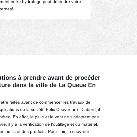
ment notre hydrofuge peut défendre votre
crasses et des
ternes! .
éviter les pro
lunettes de pr
déchets dans 
utions à prendre avant de procéder
ture dans la ville de La Queue En
 être faites avant de commencer les travaux de
plications de la société Felix Couverture. D'abord, il
météo. En effet, la pluie et le vent ne s'adaptent pas
e, il y a la vérification de l'outillage et du matériel.
des outils et des produits. Pour finir, le couvreur