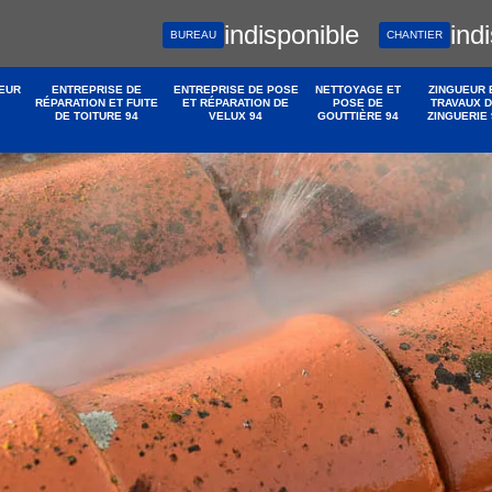
indisponible
ind
BUREAU
CHANTIER
EUR
ENTREPRISE DE
ENTREPRISE DE POSE
NETTOYAGE ET
ZINGUEUR 
RÉPARATION ET FUITE
ET RÉPARATION DE
POSE DE
TRAVAUX 
DE TOITURE 94
VELUX 94
GOUTTIÈRE 94
ZINGUERIE 