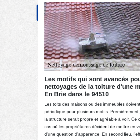
NOS RÉALISATIONS
CONT
Les motifs qui sont avancés pou
oyage
nettoyages de la toiture d'une
510
En Brie dans le 94510
passent
Les toits des maisons ou des immeubles doivent f
 société
périodique pour plusieurs motifs. Premièrement, i
 maison
la structure serait propre et agréable à voir. Ce
ie doivent
cas où les propriétaires décident de mettre en ve
otection
d'une question d'apparence. En second lieu, l'effi