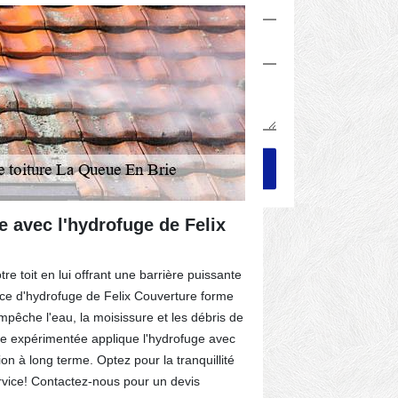
e avec l'hydrofuge de Felix
Les équip
propre de
En Brie d
re toit en lui offrant une barrière puissante
ice d'hydrofuge de Felix Couverture forme
Être professio
êche l'eau, la moisissure et les débris de
modernes. De c
ipe expérimentée applique l'hydrofuge avec
compte de la s
on à long terme. Optez pour la tranquillité
mener à bien l
ervice! Contactez-nous pour un devis
maison. Premiè