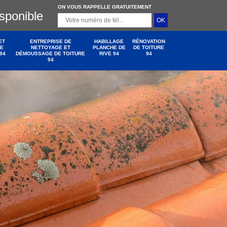
ON VOUS RAPPELLE GRATUITEMENT
isponible
ET
ENTREPRISE DE
HABILLAGE
RÉNOVATION
DE
NETTOYAGE ET
PLANCHE DE
DE TOITURE
94
DÉMOUSSAGE DE TOITURE
RIVE 94
94
94