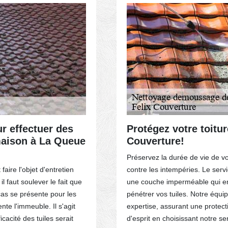
ACTEZ-NOUS
r effectuer des
Protégez votre toitur
 maison à La Queue
Couverture!
Préservez la durée de vie de vot
aire l'objet d'entretien
contre les intempéries. Le serv
l faut soulever le fait que
une couche imperméable qui emp
 cas se présente pour les
pénétrer vos tuiles. Notre équ
nte l'immeuble. Il s'agit
expertise, assurant une protecti
cacité des tuiles serait
d'esprit en choisissant notre s