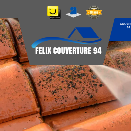
COUVR
94