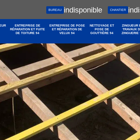
indisponible
ind
BUREAU
CHANTIER
EUR
ENTREPRISE DE
ENTREPRISE DE POSE
NETTOYAGE ET
ZINGUEUR 
RÉPARATION ET FUITE
ET RÉPARATION DE
POSE DE
TRAVAUX 
DE TOITURE 94
VELUX 94
GOUTTIÈRE 94
ZINGUERIE 