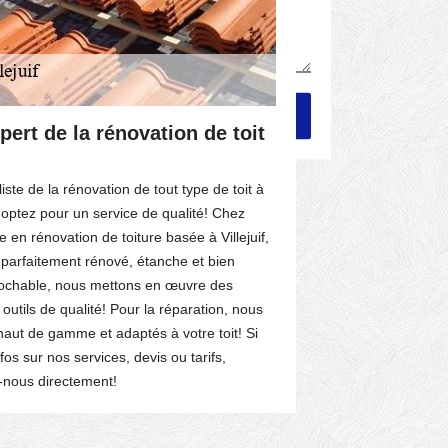
pert de la rénovation de toit
Felix Cou
toiture à 
ste de la rénovation de tout type de toit à
Sollicitez les
, optez pour un service de qualité! Chez
entreprise pour
 en rénovation de toiture basée à Villejuif,
manier, nous 
t parfaitement rénové, étanche et bien
efficacement l
prochable, nous mettons en œuvre des
toiture si cel
tils de qualité! Pour la réparation, nous
refaire sa toit
aut de gamme et adaptés à votre toit! Si
évidemment, un
fos sur nos services, devis ou tarifs,
préalable. Cel
z-nous directement!
décider de la 