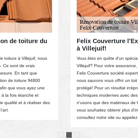
on de toiture du
Felix Couverture l'Ex
à Villejuif!
toiture à Villejuif, nous
Vous êtes en quête d'un spéciali
s. Ce sont de vrais
Villejuif? Pour votre assurance
mesure. En tant que
Felix Couverture société experte
tion de toiture 94800
nous saurons vous offrir un toi
 afin que vous ayez une
protégé! Pour un résultat irré
 à la fois étanche et
techniques modernes avec des ou
e qualité et à réaliser des
n'usons que des matériaux de h
’art.
vous souhaitez obtenir plus d'in
consultez notre site ou appele