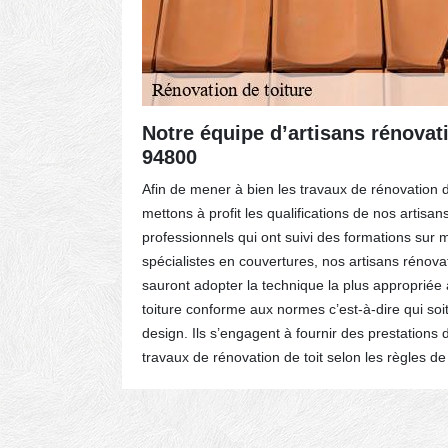
olation
Notre équipe d’artisans rénovati
94800
 le confort
Afin de mener à bien les travaux de rénovation de 
ermettra
mettons à profit les qualifications de nos artisan
on qui
professionnels qui ont suivi des formations sur 
 énergie.
spécialistes en couvertures, nos artisans rénova
e. La
sauront adopter la technique la plus appropriée
 de vos
toiture conforme aux normes c’est-à-dire qui soit
plement
design. Ils s’engagent à fournir des prestations d
travaux de rénovation de toit selon les règles de l