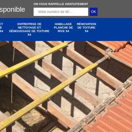
ON VOUS RAPPELLE GRATUITEMENT
isponible
ET
ENTREPRISE DE
HABILLAGE
RÉNOVATION
DE
NETTOYAGE ET
PLANCHE DE
DE TOITURE
94
DÉMOUSSAGE DE TOITURE
RIVE 94
94
94