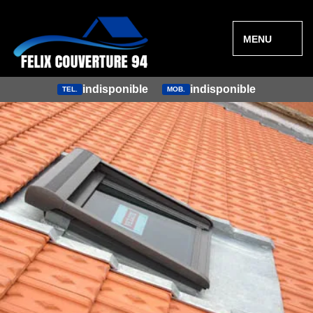
MENU
indisponible
indisponible
TEL.
MOB.