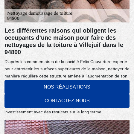
Les différentes raisons qui obligent les
occupants d'une maison pour faire des
nettoyages de la toiture à Villejuif dans le
94800
D'après les commentaires de la société Felix Couverture experte
pour entretenir les surfaces supérieures de la maison, nettoyer de
manière régulière cette structure amène à l'augmentation de son
étanchéité. Les fuites d'eau de pluie seront ainsi évitées. Ensuite,
NOS RÉALISATIONS
il faut remarquer que les propriétaires pourront bénéficier des
économies sur les travaux de réparation ou de remplacement du
CONTACTEZ-NOUS
toit. Les couvreurs expliquent que le nettoyage est un
investissement avec des résultats sur le long terme.