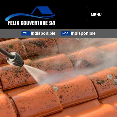
MENU
indisponible
indisponible
TEL.
MOB.