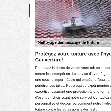
NOS RÉALISATIONS
CONT
tisans
Protégez votre toiture avec l'hy
de la
Couverture!
94210
Préservez la durée de vie de votre toit en lui off
près les
contre les intempéries. Le service d'hydrofuge 
lié en
une couche imperméable qui empêche l'eau, la m
 effet, la
pénétrer vos tuiles. Notre équipe expérimentée 
expertise, assurant une protection à long terme. 
mement, il
d'esprit en choisissant notre service! Contactez
 permet
personnalisé et découvrez comment notre hydro
 contrat
toiture contre les agressions externes! .