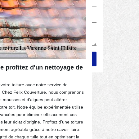
e profitez d'un nettoyage de
Les momen
nettoyage
Varenne S
votre toiture avec notre service de
l! Chez Felix Couverture, nous comprenons
Il existe des 
e mousses et d'algues peut altérer
de la toiture 
votre toit. Notre équipe expérimentée utilise
premier lieu, c
vancées pour éliminer efficacement ces
périodes des p
s leur éclat d'origine. Profitez d'une toiture
l'eau et des f
ement agréable grâce à notre savoir-faire.
est nécessaire
grité de chaque tuile tout en optimisant la
profiteront pou