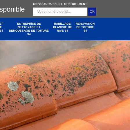
ON VOUS RAPPELLE GRATUITEMENT
isponible
ET
ENTREPRISE DE
HABILLAGE
RÉNOVATION
DE
NETTOYAGE ET
PLANCHE DE
DE TOITURE
94
DÉMOUSSAGE DE TOITURE
RIVE 94
94
94