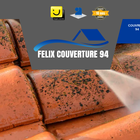
COUVR
94