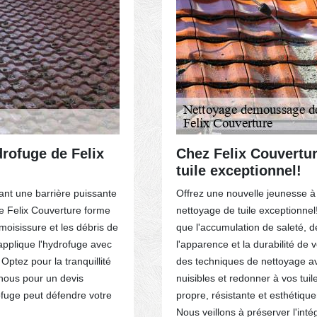
ACTEZ-NOUS
drofuge de Felix
Chez Felix Couvertur
tuile exceptionnel!
rant une barrière puissante
Offrez une nouvelle jeunesse à 
de Felix Couverture forme
nettoyage de tuile exceptionne
oisissure et les débris de
que l'accumulation de saleté, d
applique l'hydrofuge avec
l'apparence et la durabilité de 
Optez pour la tranquillité
des techniques de nettoyage a
-nous pour un devis
nuisibles et redonner à vos tuile
fuge peut défendre votre
propre, résistante et esthétiqu
Nous veillons à préserver l'inté