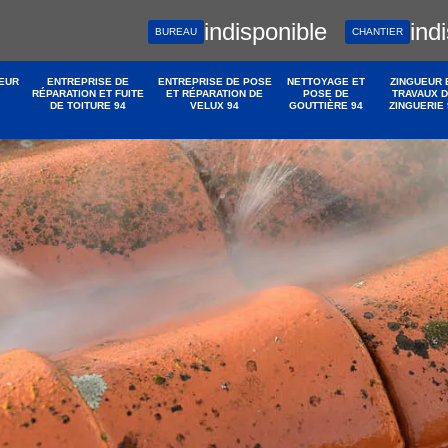
indisponible
ind
BUREAU
CHANTIER
EUR
ENTREPRISE DE
ENTREPRISE DE POSE
NETTOYAGE ET
ZINGUEUR 
RÉPARATION ET FUITE
ET RÉPARATION DE
POSE DE
TRAVAUX 
DE TOITURE 94
VELUX 94
GOUTTIÈRE 94
ZINGUERIE 